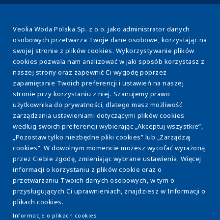
Veolia Woda Polska Sp. z o.o. jako administrator danych
osobowych przetwarza Twoje dane osobowe, korzystając na
swojej stronie z plików cookies. Wykorzystywanie plików
cookies pozwala nam analizować w jaki sposób korzystasz z
naszej strony oraz zapewnić Ci wygodę poprzez
www.veolia.pl
zapamiętanie Twoich preferencji i ustawień na naszej
stronie przy korzystaniu z niej. Szanujemy prawo
użytkownika do prywatności, dlatego masz możliwość
O nas
Stopka
zarządzania ustawieniami dotyczącymi plików cookies
Efektywność energetyczna
według swoich preferencji wybierając „Akceptuj wszystkie”,
„Pozostaw tylko niezbędne pliki cookies” lub „Zarządzaj
Osady ściekowe
cookies”. W dowolnym momencie możesz wycofać wyrażoną
przez Ciebie zgodę, zmieniając wybrane ustawienia. Więcej
Eksploatacja WOD-KAN
informacji o korzystaniu z plików cookie oraz o
Model ESCO
przetwarzaniu Twoich danych osobowych, w tym o
przysługujących Ci uprawnieniach, znajdziesz w Informacji o
Strefa wiedzy
plikach cookies.
Kontakt
Informacje o plikach cookies