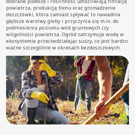
dobrane podłoże i roślinność umożliwiają filtrację
powietrza, produkcję tlenu oraz gromadzenie
deszczówki, która zamiast spływać to nawadnia
głębsze warstwy gleby i przyczynia się m.in. do
podniesienia poziomu wód gruntowych czy
wilgotności powietrza. Ogród zatrzymuje wodę w
ekosystemie przeciwdziałając suszy, co jest bardzo
ważne szczególnie w okresach bezdeszczowych.
Image
Image
media