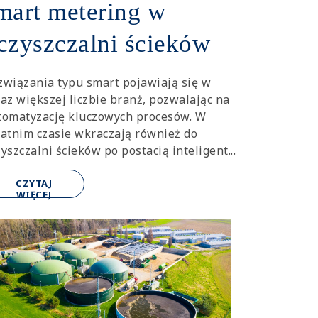
mart metering w
czyszczalni ścieków
związania typu smart pojawiają się w
raz większej liczbie branż, pozwalając na
tomatyzację kluczowych procesów. W
tatnim czasie wkraczają również do
yszczalni ścieków po postacią inteligent...
CZYTAJ
WIĘCEJ