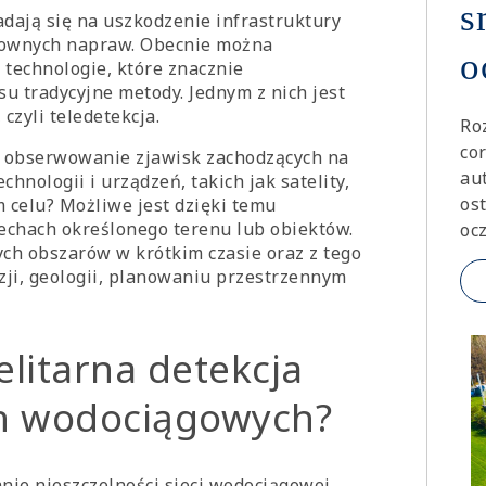
s
dają się na uszkodzenie infrastruktury
townych napraw. Obecnie można
o
technologie, które znacznie
u tradycyjne metody. Jednym z nich jest
czyli teledetekcja.
Ro
co
ne obserwowanie zjawisk zachodzących na
au
hnologii i urządzeń, takich jak satelity,
os
 celu? Możliwe jest dzięki temu
echach określonego terenu lub obiektów.
ocz
ch obszarów w krótkim czasie oraz z tego
ji, geologii, planowaniu przestrzennym
litarna detekcja
ch wodociągowych?
nie nieszczelności sieci wodociągowej