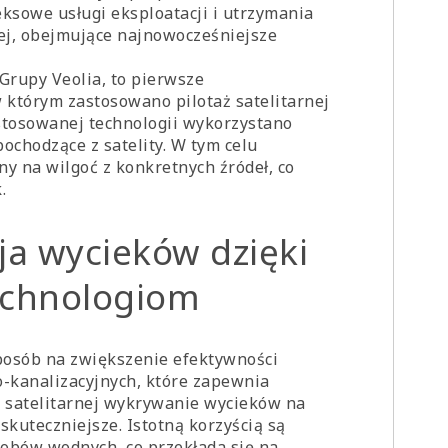
eksowe usługi eksploatacji i utrzymania
ej, obejmujące najnowocześniejsze
Grupy Veolia, to pierwsze
 którym zastosowano pilotaż satelitarnej
stosowanej technologii wykorzystano
ochodzące z satelity. W tym celu
y na wilgoć z konkretnych źródeł, co
.
cja wycieków dzięki
chnologiom
osób na zwiększenie efektywności
-kanalizacyjnych, które zapewnia
i satelitarnej wykrywanie wycieków na
skuteczniejsze. Istotną korzyścią są
sobów wodnych, co przekłada się na