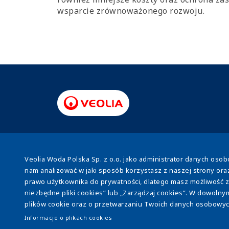
wsparcie zrównoważonego rozwoju.
Stopka
Veolia Woda Polska Sp. z o.o. jako administrator danych os
O nas
Efektywność energetyczna
Osad
nam analizować w jaki sposób korzystasz z naszej strony ora
prawo użytkownika do prywatności, dlatego masz możliwość za
niezbędne pliki cookies” lub „Zarządzaj cookies”. W dowoln
plików cookie oraz o przetwarzaniu Twoich danych osobowych,
Polityka prywatności
Informacja o plika
Policy
Dołącz do nas
Etyka i Compliance
Usta
Informacje o plikach cookies