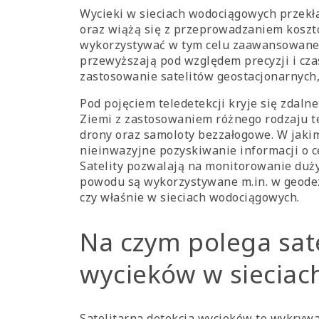
Wycieki w sieciach wodociągowych przekła
oraz wiążą się z przeprowadzaniem kosz
wykorzystywać w tym celu zaawansowane 
przewyższają pod względem precyzji i czas
zastosowanie satelitów geostacjonarnych, 
Pod pojęciem teledetekcji kryje się zdal
Ziemi z zastosowaniem różnego rodzaju tec
drony oraz samoloty bezzałogowe. W jakim
nieinwazyjne pozyskiwanie informacji o c
Satelity pozwalają na monitorowanie duży
powodu są wykorzystywane m.in. w geodez
czy właśnie w sieciach wodociągowych.
Na czym polega sate
wycieków w siecia
Satelitarna detekcja wycieków to wykrywa