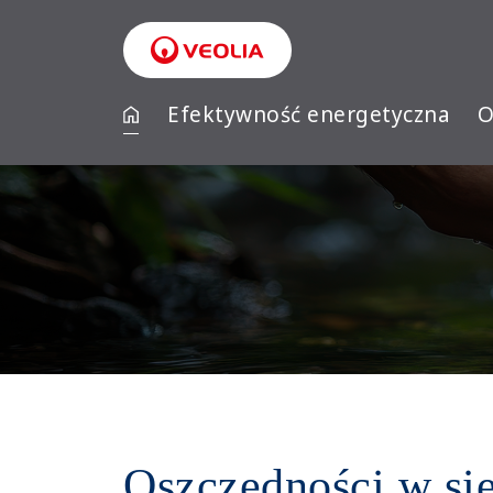
Przejdź
do
treści
Efektywność energetyczna
O
Oszczędności w si