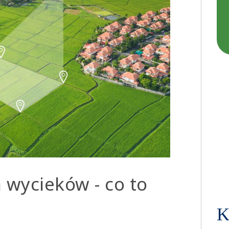
a wycieków - co to
K