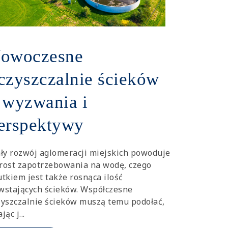
owoczesne
czyszczalnie ścieków
 wyzwania i
erspektywy
ały rozwój aglomeracji miejskich powoduje
rost zapotrzebowania na wodę, czego
utkiem jest także rosnąca ilość
wstających ścieków. Współczesne
zyszczalnie ścieków muszą temu podołać,
jąc j...