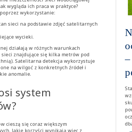
Jak wygląda ich praca w praktyce?
 poprzez wykorzystanie:
stan sieci na podstawie zdjęć satelitarnych
N
iejące wycieki.
o
arnej działają w różnych warunkach
sieci znajdujące się kilka metrów pod
–
nią). Satelitarna detekcja wykorzystuje
ne na wilgoć z konkretnych źródeł i
p
kie anomalie.
St
nosi system
wz
ów?
sk
po
oc
dba
 cieszą się coraz większym
ch. Jakie korzyści wynikają więc z