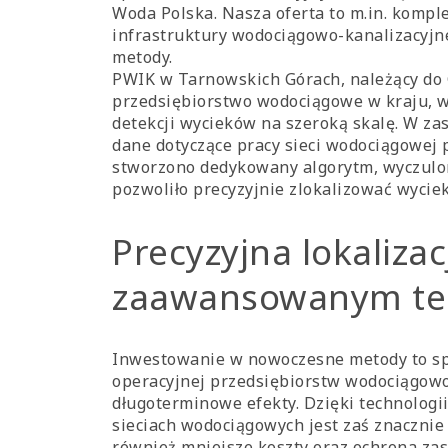
Woda Polska. Nasza oferta to m.in. kompl
infrastruktury wodociągowo-kanalizacyjn
metody.
PWIK w Tarnowskich Górach, należący do 
przedsiębiorstwo wodociągowe w kraju, w
detekcji wycieków na szeroką skalę. W za
dane dotyczące pracy sieci wodociągowej p
stworzono dedykowany algorytm, wyczulon
pozwoliło precyzyjnie zlokalizować wyciek
Precyzyjna lokaliza
zaawansowanym te
Inwestowanie w nowoczesne metody to sp
operacyjnej przedsiębiorstw wodociągowo
długoterminowe efekty. Dzięki technologi
sieciach wodociągowych jest zaś znacznie 
również mniejsze koszty oraz ochrona za