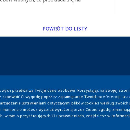
POWRÓT DO LISTY
obowych przetwarza Twoje dane osobowe, korzystając na swojej stron
y ściekowe
Eksploatacja WOD-KAN
Model ESCO
Strefa
z zapewnić Ci wygodę poprzez zapamiętanie Twoich preferencji i usta
rządzania ustawieniami dotyczącymi plików cookies według swoich pr
ym momencie możesz wycofać wyrażoną przez Ciebie zgodę, zmieniając
 w tym o przysługujących Ci uprawnieniach, znajdziesz w Informacji 
ch cookies
Bezpieczeństwo
Cyberbezpieczeństwo
wienia Cookies