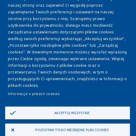
Efektywność energetyczna
naszej strony oraz zapewnić Ci wygodę poprzez
zapamiętanie Twoich preferencji i ustawień na naszej
Osady ściekowe
stronie przy korzystaniu z niej. Szanujemy prawo
użytkownika do prywatności, dlatego masz możliwość
Eksploatacja WOD-KAN
zarządzania ustawieniami dotyczącymi plików cookies
Model ESCO
według swoich preferencji wybierając „Akceptuj wszystkie”,
„Pozostaw tylko niezbędne pliki cookies” lub „Zarządzaj
Strefa wiedzy
cookies”. W dowolnym momencie możesz wycofać wyrażoną
przez Ciebie zgodę, zmieniając wybrane ustawienia. Więcej
Kontakt
informacji o korzystaniu z plików cookie oraz o
przetwarzaniu Twoich danych osobowych, w tym o
przysługujących Ci uprawnieniach, znajdziesz w Informacji o
Polityka prywatności
Policy
plikach cookies.
Informacja o plikach cookies
Bezpieczeństwo
Informacje o plikach cookies
Cyberbezpieczeństwo
Dołącz do nas
menu
Etyka i Compliance
Ustawienia Cookies
AKCEPTUJ WSZYSTKIE
©2024 VEOLIA WODA POLSKA
POZOSTAW TYLKO NIEZBĘDNE PLIKI COOKIES