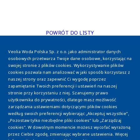
POWRÓT DO LISTY
Veolia Woda Polska Sp. z o.o. jako administrator danych
osobowych przetwarza Twoje dane osobowe, korzystając na
swojej stronie z plików cookies. Wykorzystywanie plików
cookies pozwala nam analizować w jaki sposób korzystasz z
naszej strony oraz zapewnić Ci wygodę poprzez
www.veolia.pl
zapamiętanie Twoich preferencji i ustawień na naszej
stronie przy korzystaniu z niej. Szanujemy prawo
użytkownika do prywatności, dlatego masz możliwość
O nas
Stopka
zarządzania ustawieniami dotyczącymi plików cookies
Efektywność energetyczna
według swoich preferencji wybierając „Akceptuj wszystkie”,
„Pozostaw tylko niezbędne pliki cookies” lub „Zarządzaj
Osady ściekowe
cookies”. W dowolnym momencie możesz wycofać wyrażoną
przez Ciebie zgodę, zmieniając wybrane ustawienia. Więcej
Eksploatacja WOD-KAN