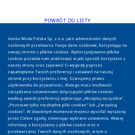
POWRÓT DO LISTY
Veolia Woda Polska Sp. z o.o. jako administrator danych
osobowych przetwarza Twoje dane osobowe, korzystając na
swojej stronie z plików cookies. Wykorzystywanie plików
cookies pozwala nam analizować w jaki sposób korzystasz z
naszej strony oraz zapewnić Ci wygodę poprzez
www.veolia.pl
zapamiętanie Twoich preferencji i ustawień na naszej
stronie przy korzystaniu z niej. Szanujemy prawo
użytkownika do prywatności, dlatego masz możliwość
O nas
Stopka
zarządzania ustawieniami dotyczącymi plików cookies
Efektywność energetyczna
według swoich preferencji wybierając „Akceptuj wszystkie”,
„Pozostaw tylko niezbędne pliki cookies” lub „Zarządzaj
Osady ściekowe
cookies”. W dowolnym momencie możesz wycofać wyrażoną
przez Ciebie zgodę, zmieniając wybrane ustawienia. Więcej
Eksploatacja WOD-KAN
informacji o korzystaniu z plików cookie oraz o
Model ESCO
przetwarzaniu Twoich danych osobowych, w tym o