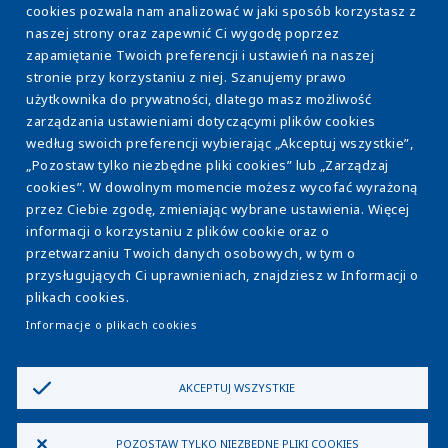
cookies pozwala nam analizować w jaki sposób korzystasz z
naszej strony oraz zapewnić Ci wygodę poprzez
www.veolia.pl
zapamiętanie Twoich preferencji i ustawień na naszej
stronie przy korzystaniu z niej. Szanujemy prawo
użytkownika do prywatności, dlatego masz możliwość
O nas
Stopka
zarządzania ustawieniami dotyczącymi plików cookies
Efektywność energetyczna
według swoich preferencji wybierając „Akceptuj wszystkie”,
„Pozostaw tylko niezbędne pliki cookies” lub „Zarządzaj
Osady ściekowe
cookies”. W dowolnym momencie możesz wycofać wyrażoną
przez Ciebie zgodę, zmieniając wybrane ustawienia. Więcej
Eksploatacja WOD-KAN
informacji o korzystaniu z plików cookie oraz o
Model ESCO
przetwarzaniu Twoich danych osobowych, w tym o
przysługujących Ci uprawnieniach, znajdziesz w Informacji o
Strefa wiedzy
plikach cookies.
Kontakt
Informacje o plikach cookies
AKCEPTUJ WSZYSTKIE
Polityka prywatności
Policy
Informacja o plikach cookies
Bezpieczeństwo
POZOSTAW TYLKO NIEZBĘDNE PLIKI COOKIES