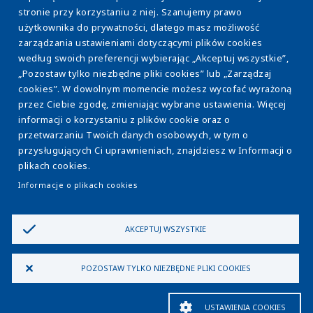
stronie przy korzystaniu z niej. Szanujemy prawo
użytkownika do prywatności, dlatego masz możliwość
O nas
Stopka
zarządzania ustawieniami dotyczącymi plików cookies
Efektywność energetyczna
według swoich preferencji wybierając „Akceptuj wszystkie”,
„Pozostaw tylko niezbędne pliki cookies” lub „Zarządzaj
Osady ściekowe
cookies”. W dowolnym momencie możesz wycofać wyrażoną
przez Ciebie zgodę, zmieniając wybrane ustawienia. Więcej
Eksploatacja WOD-KAN
informacji o korzystaniu z plików cookie oraz o
Model ESCO
przetwarzaniu Twoich danych osobowych, w tym o
przysługujących Ci uprawnieniach, znajdziesz w Informacji o
Strefa wiedzy
plikach cookies.
Kontakt
Informacje o plikach cookies
AKCEPTUJ WSZYSTKIE
Polityka prywatności
Policy
Informacja o plikach cookies
Bezpieczeństwo
POZOSTAW TYLKO NIEZBĘDNE PLIKI COOKIES
Cyberbezpieczeństwo
Dołącz do nas
menu
Etyka i Compliance
Ustawienia Cookies
USTAWIENIA COOKIES